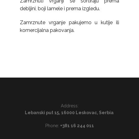
Zamrznuti vrganji se sortiraju prema
debljini, boji lamele i prema izgledu.
Zamrznute vrganje pakujemo u kutije ili
komercijalna pakovanja.
Address:
Lebanski put 15, 16000 Leskovac, Serbia
Phone:
+381 16 244 011