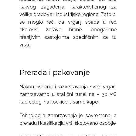
kakvog zagađenja, karakterističnog za
velike gradove i industrijske regione. Zato bi
se moglo reći da vrganj spada u red
ekološki zdrave hrane, obogaćene
hranljivim sastojcima specifičnim za tu
vrstu.
Prerada i pakovanje
Nakon čišćenja i razvrstavanja, sveži vrganj
zamrzavamo u statični tunel na – 30 ∞C
kao celog, na kockice ili samo kape.
Tehnologija zamrzavanja je savremena, a
preradu i klasifikaciju vrši školovano osoblje.