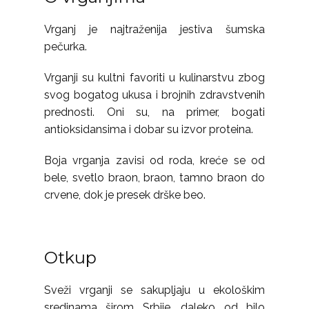
Vrganj je najtraženija jestiva šumska
pečurka.
Vrganji su kultni favoriti u kulinarstvu zbog
svog bogatog ukusa i brojnih zdravstvenih
prednosti. Oni su, na primer, bogati
antioksidansima i dobar su izvor proteina.
Boja vrganja zavisi od roda, kreće se od
bele, svetlo braon, braon, tamno braon do
crvene, dok je presek drške beo.
Otkup
Sveži vrganji se sakupljaju u ekološkim
sredinama širom Srbije, daleko od bilo