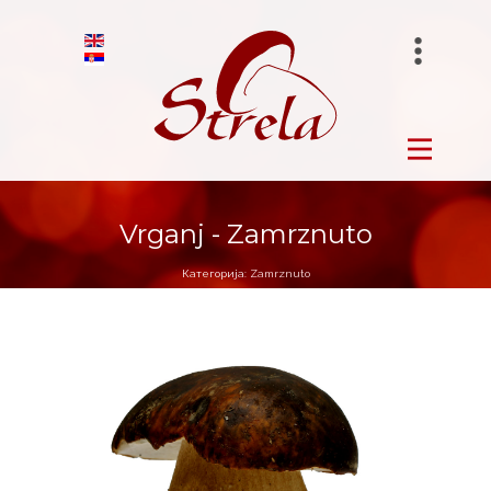
STRELA FRUIT
Početna
BIRANO
Sveže
STRELA GROUP
Vrganj - Zamrznuto
Zamrznuto
Категорија:
Zamrznuto
Sušene
Salamura
O nama